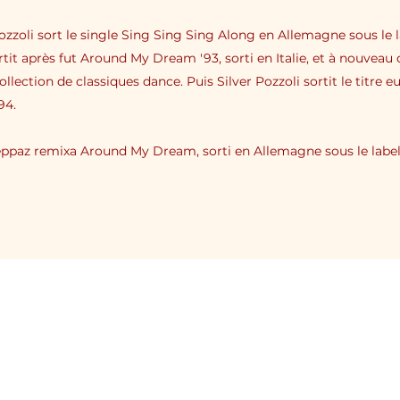
Pozzoli sort le single Sing Sing Sing Along en Allemagne sous le 
rtit après fut Around My Dream '93, sorti en Italie, et à nouveau 
llection de classiques dance. Puis Silver Pozzoli sortit le titre 
94.
eppaz remixa Around My Dream, sorti en Allemagne sous le label
Terms and conditions
Legal notice
Cookie Policy
©2025 Little Italy Festival