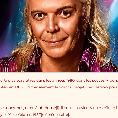
 sorti plusieurs titres dans les années 1980, dont les succès Aro
Step en 1985. Il fut également la voix du projet Den Harrow pou
eudonymes, dont Club House[1], il sortit plusieurs titres d'italo 
 et Yeke Yeke en 1987[réf. nécessaire].