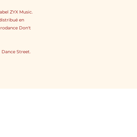
label ZYX Music.
distribué en
eurodance Don't
 Dance Street.