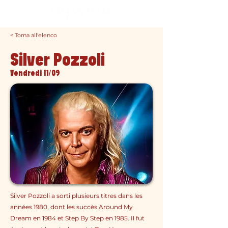
< Torna all'elenco
Silver Pozzoli
Vendredi 11/09
Silver Pozzoli a sorti plusieurs titres dans les
années 1980, dont les succès Around My
Dream en 1984 et Step By Step en 1985. Il fut