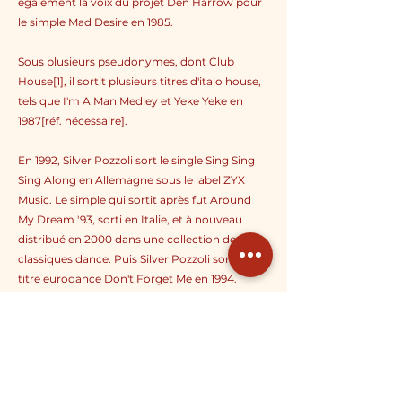
également la voix du projet Den Harrow pour
le simple Mad Desire en 1985.
Sous plusieurs pseudonymes, dont Club
House[1], il sortit plusieurs titres d'italo house,
tels que I'm A Man Medley et Yeke Yeke en
1987[réf. nécessaire].
En 1992, Silver Pozzoli sort le single Sing Sing
Sing Along en Allemagne sous le label ZYX
Music. Le simple qui sortit après fut Around
My Dream '93, sorti en Italie, et à nouveau
distribué en 2000 dans une collection de
classiques dance. Puis Silver Pozzoli sortit le
titre eurodance Don't Forget Me en 1994.
En 2005, Hot Steppaz remixa Around My
Dream, sorti en Allemagne sous le label Dance
Street.