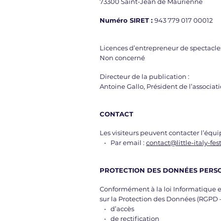
73300 Saint-Jean de Maurienne
Numéro SIRET :
943 779 017 00012
Licences d’entrepreneur de spectacles 
Non concerné
Directeur de la publication :
Antoine Gallo, Président de l’associat
CONTACT
Les visiteurs peuvent contacter l’équip
• Par email :
contact@little-italy-fes
PROTECTION DES DONNÉES PERS
Conformément à la loi Informatique e
sur la Protection des Données (RGPD – U
• d’accès
• de rectification