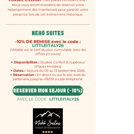
CONSEIL D'EXPERT :
Les places s'envolent vite !
Nous vous recommandons de réserver votre
hébergement dès maintenant pour garantir votre
présence lors de cet événement historique.
NEHÔ SUITES
-10% DE REMISE avec le code :
LITTLEITALY26
(Valable sur le tarif du jour, cumulable avec les
offres en cours)
> Disponibilités :
Studios Confort & Supérieur
(Places limitées)
> Dates :
Séjours du 09 au 13 septembre 2026.
> Réservation :
En direct ou sur le site web du
partenaire jusqu’au 09/09 ou par téléphone.
RÉSERVER MON SÉJOUR (-10%)
AVEC LE CODE :
LITTLEITALY26