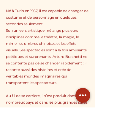
Né à Turin en 1957, il est capable de changer de
costume et de personnage en quelques
secondes seulement.
Son univers artistique mélange plusieurs
disciplines comme le théâtre, la magie, le
mime, les ombres chinoises et les effets
visuels. Ses spectacles sont à la fois amusants,
poétiques et surprenants. Arturo Brachetti ne
se contente pas de se changer rapidement : il
raconte aussi des histoires et crée de
véritables mondes imaginaires qui
transportent les spectateurs.
Au fil de sa carrière, il s’est produit dans de
nombreux pays et dans les plus grandes salles
de spectacle. Son talent unique lui a permis de
devenir une référence internationale du
transformisme moderne. Grâce à sa créativité
et à son énergie, Arturo Brachetti continue